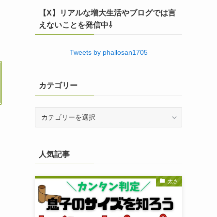
【X】リアルな増大生活やブログでは言
えないことを発信中⇩
Tweets by phallosan1705
カテゴリー
カ
テ
ゴ
リ
人気記事
ー
太さ