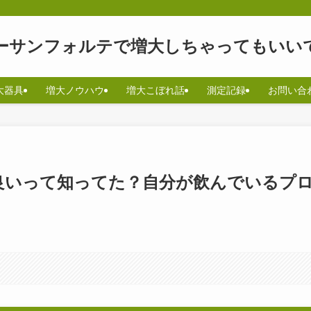
ーサンフォルテで増大しちゃってもいい
大器具
増大ノウハウ
増大こぼれ話
測定記録
お問い合
良いって知ってた？自分が飲んでいるプ