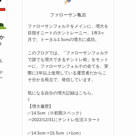
ファローサン亀吉
ファローサンフォルテをメインに、増大を
目指すニートのチントレーニー。1年3ヶ
か
月で、トータル1.5cmの増大に成功。
ジ
このブログでは、「ファローサンフォルテ
で誰でも増大できるチントレ術」をモット
も
ーに、ファローサンフォルテの全てを、実
、
や
際に1年以上使用している運営者だからこ
ー
そ分かる視点で、発信しています。
気になる自分の増大記録はこちら。
⇩
【増大遍歴】
✅14.5cm（※初期スペック）
⇒2022/12/31にチントレ生活スタート
✅14.5cm⇒15.5cm（+1cm）