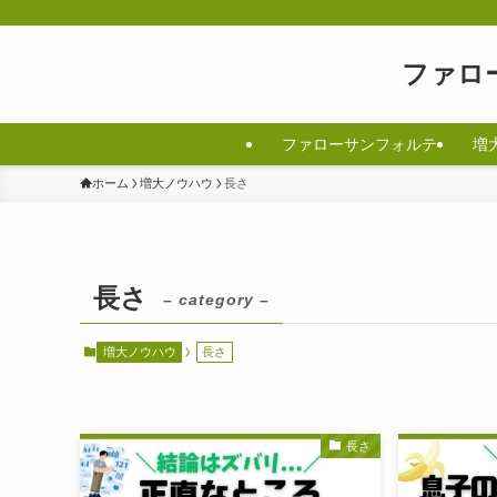
ファロ
ファローサンフォルテ
増
ホーム
増大ノウハウ
長さ
長さ
– category –
増大ノウハウ
長さ
長さ