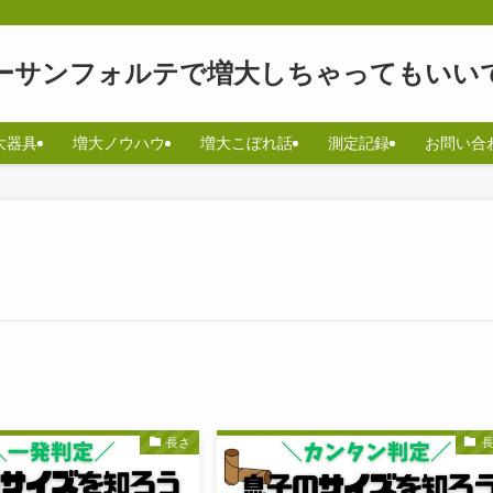
ーサンフォルテで増大しちゃってもいい
大器具
増大ノウハウ
増大こぼれ話
測定記録
お問い合
長さ