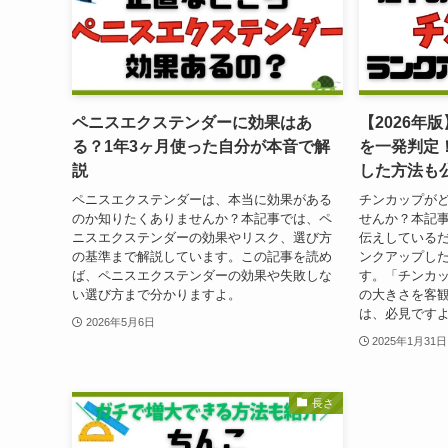
ペニスエクステンダーに効果はあ
【2026年
る？1年3ヶ月使った自分が本音で解
を一発判定
説
した方法も
ペニスエクステンダーは、本当に効果がある
チンカップが
のか知りたくありませんか？本記事では、ペ
せんか？本記
ニスエクステンダーの効果やリスク、選び方
伝えしているだ
の基準まで解説しています。この記事を読め
ンクアップし
ば、ペニスエクステンダーの効果や失敗しな
す。「チンカ
い選び方まで分かりますよ。
の大きさを客
は、必見です
2026年5月6日
2025年1月31日
長さ