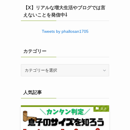
【X】リアルな増大生活やブログでは言
えないことを発信中⇩
Tweets by phallosan1705
カテゴリー
カ
テ
ゴ
リ
人気記事
ー
太さ