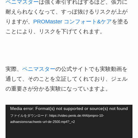
ペニマスター
は強く牽引すればするほど、張力に
耐えられなくなって、すっぽ抜けるリスクが上が
りますが、
PROMaster コンフォート&ケア
を塗る
ことにより、リスクを下げてくれます。
実際、
ペニマスター
の公式サイトでも実験動画を
通して、そのことを立証してくれており、ジェル
の重要さが分かる実験になっていますよ。
Media error: Format(s) not supported or source(s) not found
動
ファイルをダウンロード: https://video.penis.de:444/pmpro-10-
画
adhaesionsnachweis-url-de-2500.mp4?_=2
プ