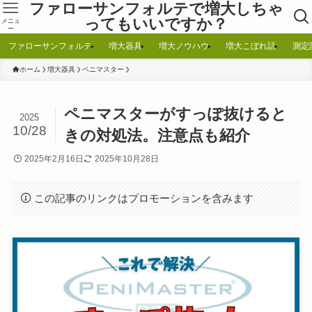
ファローサンフォルテで増大しちゃ
ってもいいですか？
メニュ
ー
ファローサンフォルテ
増大器具
増大ノウハウ
増大こぼれ話
測定
ホーム
増大器具
ペニマスター
ペニマスターがすっぽ抜けると
2025
10/28
きの対処法。注意点も紹介
2025年2月16日
2025年10月28日
この記事のリンクはプロモーションを含みます