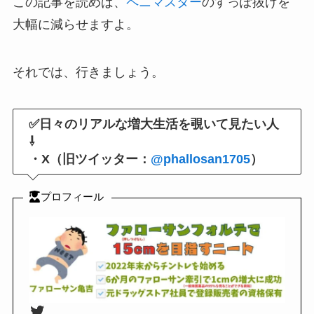
この記事を読めば、
ペニマスター
のすっぽ抜けを
大幅に減らせますよ。
それでは、行きましょう。
✅日々のリアルな増大生活を覗いて見たい人
⇩
・X（旧ツイッター：
@phallosan1705
）
プロフィール
Twitter