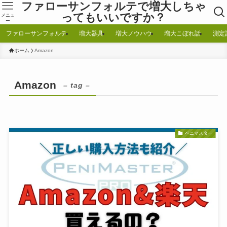
ファローサンフォルテで増大しちゃ
ってもいいですか？
メニュ
ー
ファローサンフォルテ
増大器具
増大ノウハウ
増大こぼれ話
測定
ホーム
Amazon
Amazon
– tag –
ペニマスター